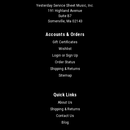
Yesterday Service Sheet Music, Inc.
191 Highland Avenue
Suite B7
Somerville, Ma 02143
Accounts & Orders
Gift Certificates
Wishlist
Login
or
Sign Up
Order Status
Shipping & Returns
Technique Pianorimba (en 3 Cahiers) Vol. 3 :
Sitemap
Arpeges Pour Marimba Ou Vibrap
Technique pianorimba (en 3 cahiers) vol. 3 : arpeges pour
Quick Links
marimba ou vibraphone. Par Chantereau aux editions Leduc.
About Us
Partition / Livre de chansons pour Marimba
Shipping & Returns
Contact Us
$37.40
Blog
ADD TO CART